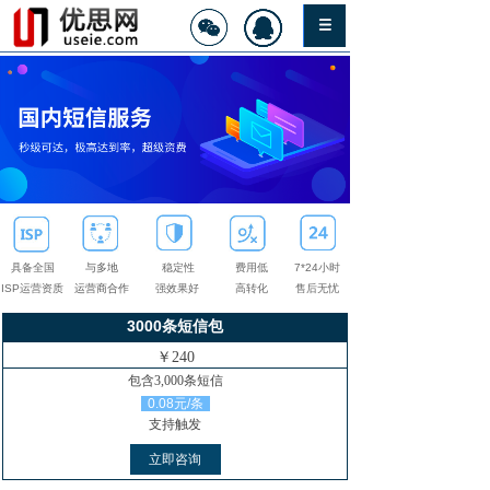
具备全国
与多地
稳定性
费用低
7*24小时
ISP运营资质
运营商合作
强效果好
高转化
售后无忧
3000条短信包
￥240
包含3,000条短信
0.08元/条
支持触发
立即咨询